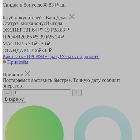
Скидка и бонус до
38.83
₽/ шт
Клуб покупателей «Ваш Дом»
Статус
Скидка
Бонус
Выгода
ЭКСПЕРТ
31.64 ₽
7.19 ₽
38.83 ₽
ПРОФИ
20.85 ₽
5.39 ₽
26.24 ₽
МАСТЕР
-
5.39 ₽
5.39 ₽
СТАНДАРТ
-
3.6 ₽
3.6 ₽
Как стать «ПРОФИ» сразу!
Узнать подробнее
Привезём
Привезём
Постараемся доставить быстрее. Точную дату сообщит
оператор.
В корзину