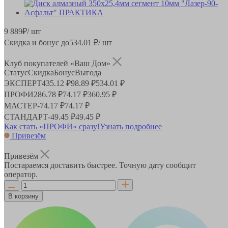
9 889
₽
/ шт
Скидка и бонус до
534.01
₽/ шт
Клуб покупателей «Ваш Дом»
Статус
Скидка
Бонус
Выгода
ЭКСПЕРТ
435.12 ₽
98.89 ₽
534.01 ₽
ПРОФИ
286.78 ₽
74.17 ₽
360.95 ₽
МАСТЕР
-
74.17 ₽
74.17 ₽
СТАНДАРТ
-
49.45 ₽
49.45 ₽
Как стать «ПРОФИ» сразу!
Узнать подробнее
Привезём
Привезём
Постараемся доставить быстрее. Точную дату сообщит
оператор.
В корзину