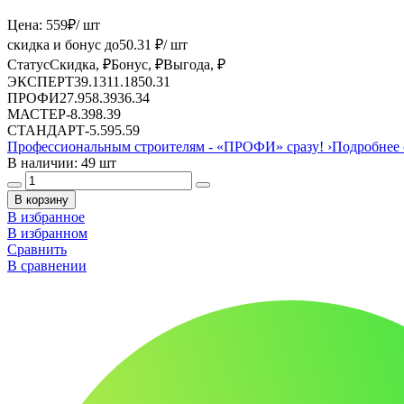
Цена:
559
₽
/ шт
скидка и бонус до
50.31
₽/ шт
Статус
Скидка, ₽
Бонус, ₽
Выгода, ₽
ЭКСПЕРТ
39.13
11.18
50.31
ПРОФИ
27.95
8.39
36.34
МАСТЕР
-
8.39
8.39
СТАНДАРТ
-
5.59
5.59
Профессиональным строителям -
«ПРОФИ»
сразу!
›
Подробнее 
В наличии: 49 шт
В корзину
В избранное
В избранном
Сравнить
В сравнении