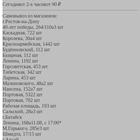
Сегодня
от 2-х часов
от 90 ₽
Самовывоз из магазинов:
г.Ростов-на-Дону
40-лет победы, 264/110а
3 шт
Каскадная, 72
2 шт
Королева, 30а
4 шт
Красноармейская, 144
2 шт
Будённовский, 11
2 шт
Базарная, 11
2 шт
Ленина, 119
2 шт
Горсоветская, 45
3 шт
Тибетская, 34
2 шт
Ларина, 45
3 шт
Малиновского, 48а
2 шт
Нансена, 152а
7 шт
Портовая, 532
2 шт
Портовая, 70
2 шт
Рабочая площадь, 19
3 шт
Сальский, 28a
3 шт
г.Батайск
Ленина, 168а
11.08, с 17:00*
М.Горького, 285е
3 шт
Шмидта, 17/1
5 шт
г.Аксай