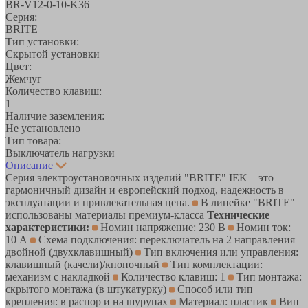
BR-V12-0-10-K36
Серия:
BRITE
Тип установки:
Скрытой установки
Цвет:
Жемчуг
Количество клавиш:
1
Наличие заземления:
Не установлено
Тип товара:
Выключатель нагрузки
Описание
Серия электроустановочных изделий "BRITE" IEK – это
гармоничный дизайн и европейский подход, надежность в
эксплуатации и привлекательная цена.
В линейке "BRITE"
использованы материалы премиум-класса
Технические
характеристики:
Номин напряжение: 230 В
Номин ток:
10 А
Схема подключения: переключатель на 2 направления
двойной (двухклавишный)
Тип включения или управления:
клавишный (качели)/кнопочный
Тип комплектации:
механизм с накладкой
Количество клавиш: 1
Тип монтажа:
скрытого монтажа (в штукатурку)
Способ или тип
крепления: в распор и на шурупах
Материал: пластик
Вип