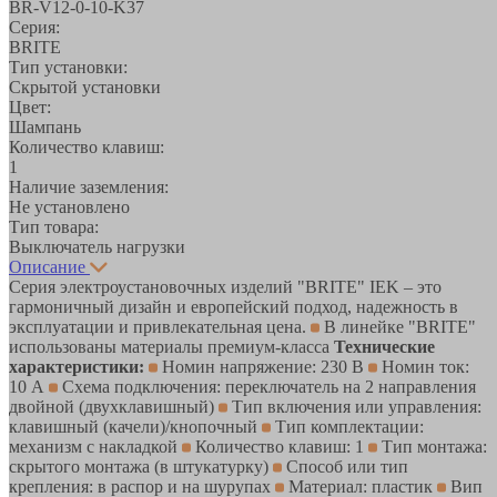
BR-V12-0-10-K37
Серия:
BRITE
Тип установки:
Скрытой установки
Цвет:
Шампань
Количество клавиш:
1
Наличие заземления:
Не установлено
Тип товара:
Выключатель нагрузки
Описание
Серия электроустановочных изделий "BRITE" IEK – это
гармоничный дизайн и европейский подход, надежность в
эксплуатации и привлекательная цена.
В линейке "BRITE"
использованы материалы премиум-класса
Технические
характеристики:
Номин напряжение: 230 В
Номин ток:
10 А
Схема подключения: переключатель на 2 направления
двойной (двухклавишный)
Тип включения или управления:
клавишный (качели)/кнопочный
Тип комплектации:
механизм с накладкой
Количество клавиш: 1
Тип монтажа:
скрытого монтажа (в штукатурку)
Способ или тип
крепления: в распор и на шурупах
Материал: пластик
Вип