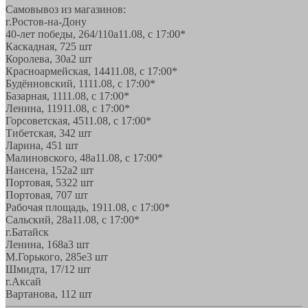
Самовывоз из магазинов:
г.Ростов-на-Дону
40-лет победы, 264/110а
11.08, с 17:00*
Каскадная, 72
5 шт
Королева, 30а
2 шт
Красноармейская, 144
11.08, с 17:00*
Будённовский, 11
11.08, с 17:00*
Базарная, 11
11.08, с 17:00*
Ленина, 119
11.08, с 17:00*
Горсоветская, 45
11.08, с 17:00*
Тибетская, 34
2 шт
Ларина, 45
1 шт
Малиновского, 48а
11.08, с 17:00*
Нансена, 152а
2 шт
Портовая, 532
2 шт
Портовая, 70
7 шт
Рабочая площадь, 19
11.08, с 17:00*
Сальский, 28a
11.08, с 17:00*
г.Батайск
Ленина, 168а
3 шт
М.Горького, 285е
3 шт
Шмидта, 17/1
2 шт
г.Аксай
Вартанова, 11
2 шт