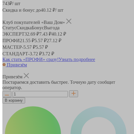
743
₽
/ шт
Скидка и бонус до
40.12
₽/ шт
Клуб покупателей «Ваш Дом»
Статус
Скидка
Бонус
Выгода
ЭКСПЕРТ
32.69 ₽
7.43 ₽
40.12 ₽
ПРОФИ
21.55 ₽
5.57 ₽
27.12 ₽
МАСТЕР
-
5.57 ₽
5.57 ₽
СТАНДАРТ
-
3.72 ₽
3.72 ₽
Как стать «ПРОФИ» сразу!
Узнать подробнее
Привезём
Привезём
Постараемся доставить быстрее. Точную дату сообщит
оператор.
В корзину