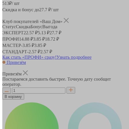
513
₽
/ шт
Скидка и бонус до
27.7
₽/ шт
Клуб покупателей «Ваш Дом»
Статус
Скидка
Бонус
Выгода
ЭКСПЕРТ
22.57 ₽
5.13 ₽
27.7 ₽
ПРОФИ
14.88 ₽
3.85 ₽
18.72 ₽
МАСТЕР
-
3.85 ₽
3.85 ₽
СТАНДАРТ
-
2.57 ₽
2.57 ₽
Как стать «ПРОФИ» сразу!
Узнать подробнее
Привезём
Привезём
Постараемся доставить быстрее. Точную дату сообщит
оператор.
В корзину