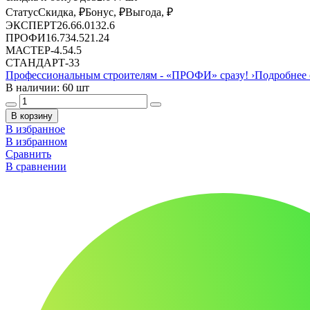
Статус
Скидка, ₽
Бонус, ₽
Выгода, ₽
ЭКСПЕРТ
26.6
6.01
32.6
ПРОФИ
16.73
4.5
21.24
МАСТЕР
-
4.5
4.5
СТАНДАРТ
-
3
3
Профессиональным строителям -
«ПРОФИ»
сразу!
›
Подробнее 
В наличии: 60 шт
В корзину
В избранное
В избранном
Сравнить
В сравнении