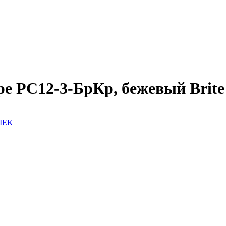
боре РС12-3-БрКр, бежевый Brit