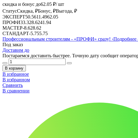
скидка и бонус до
62.05
₽/ шт
Статус
Скидка, ₽
Бонус, ₽
Выгода, ₽
ЭКСПЕРТ
50.56
11.49
62.05
ПРОФИ
33.32
8.62
41.94
МАСТЕР
-
8.62
8.62
СТАНДАРТ
-
5.75
5.75
Профессиональным строителям -
«ПРОФИ»
сразу!
›
Подробнее 
Под заказ
Доставим до
Постараемся доставить быстрее. Точную дату сообщит оператор
В корзину
В избранное
В избранном
Сравнить
В сравнении