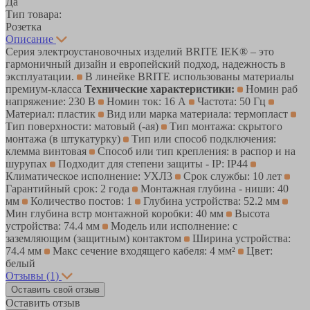
Да
Тип товара:
Розетка
Описание
Серия электроустановочных изделий BRITE IEK® – это
гармоничный дизайн и европейский подход, надежность в
эксплуатации.
В линейке BRITE использованы материалы
премиум-класса
Технические характеристики:
Номин раб
напряжение: 230 В
Номин ток: 16 А
Частота: 50 Гц
Материал: пластик
Вид или марка материала: термопласт
Тип поверхности: матовый (-ая)
Тип монтажа: скрытого
монтажа (в штукатурку)
Тип или способ подключения:
клемма винтовая
Способ или тип крепления: в распор и на
шурупах
Подходит для степени защиты - IP: IP44
Климатическое исполнение: УХЛ3
Срок службы: 10 лет
Гарантийный срок: 2 года
Монтажная глубина - ниши: 40
мм
Количество постов: 1
Глубина устройства: 52.2 мм
Мин глубина встр монтажной коробки: 40 мм
Высота
устройства: 74.4 мм
Модель или исполнение: с
заземляющим (защитным) контактом
Ширина устройства:
74.4 мм
Макс сечение входящего кабеля: 4 мм²
Цвет:
белый
Отзывы
(1)
Оставить свой отзыв
Оставить отзыв