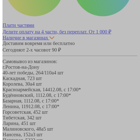
Плати частями
Делите оплату на 4 части, без переплат.
От 1 000 ₽
Наличие в магазинах
Доставим вовремя или бесплатно
Сегодня
от 2-х часов
от 90 ₽
Самовывоз из магазинов:
г.Ростов-на-Дону
40-лет победы, 264/110а
4 шт
Каскадная, 72
3 шт
Королева, 30а
4 шт
Красноармейская, 144
12.08, с 17:00*
Будённовский, 11
12.08, с 17:00*
Базарная, 11
12.08, с 17:00*
Ленина, 119
12.08, с 17:00*
Горсоветская, 45
2 шт
Тибетская, 34
2 шт
Ларина, 45
1 шт
Малиновского, 48а
5 шт
Нансена, 152а
3 шт