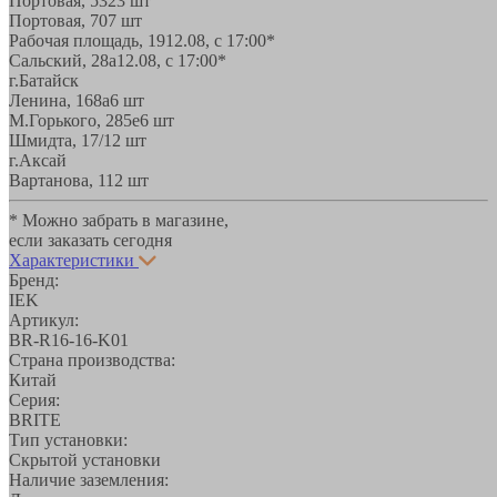
Портовая, 532
3 шт
Портовая, 70
7 шт
Рабочая площадь, 19
12.08, с 17:00*
Сальский, 28a
12.08, с 17:00*
г.Батайск
Ленина, 168а
6 шт
М.Горького, 285е
6 шт
Шмидта, 17/1
2 шт
г.Аксай
Вартанова, 11
2 шт
* Можно забрать в магазине,
если заказать сегодня
Характеристики
Бренд:
IEK
Артикул:
BR-R16-16-K01
Страна производства:
Китай
Серия:
BRITE
Тип установки:
Скрытой установки
Наличие заземления: