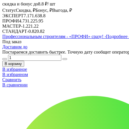
скидка и бонус до
8.8
₽/ шт
Статус
Скидка, ₽
Бонус, ₽
Выгода, ₽
ЭКСПЕРТ
7.17
1.63
8.8
ПРОФИ
4.73
1.22
5.95
МАСТЕР
-
1.22
1.22
СТАНДАРТ
-
0.82
0.82
Профессиональным строителям -
«ПРОФИ»
сразу!
›
Подробнее 
Под заказ
Доставим до
Постараемся доставить быстрее. Точную дату сообщит оператор
В корзину
В избранное
В избранном
Сравнить
В сравнении