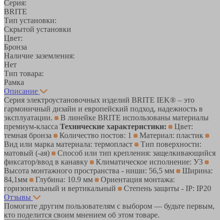
Серия:
BRITE
Тип установки:
Скрытой установки
Цвет:
Бронза
Наличие заземления:
Нет
Тип товара:
Рамка
Описание
Серия электроустановочных изделий BRITE IEK® – это
гармоничный дизайн и европейский подход, надежность в
эксплуатации.
В линейке BRITE использованы материалы
премиум-класса
Технические характеристики:
Цвет:
темная бронза
Количество постов: 1
Материал: пластик
Вид или марка материала: термопласт
Тип поверхности:
матовый (-ая)
Способ или тип крепления: защелкивающийся
фиксатор/ввод в канавку
Климатическое исполнение: У3
Высота монтажного пространства - ниши: 56,5 мм
Ширина:
84,1мм
Глубина: 10.9 мм
Ориентация монтажа:
горизонтальный и вертикальный
Степень защиты - IP: IP20
Отзывы
Помогите другим пользователям с выбором — будьте первым,
кто поделится своим мнением об этом товаре.