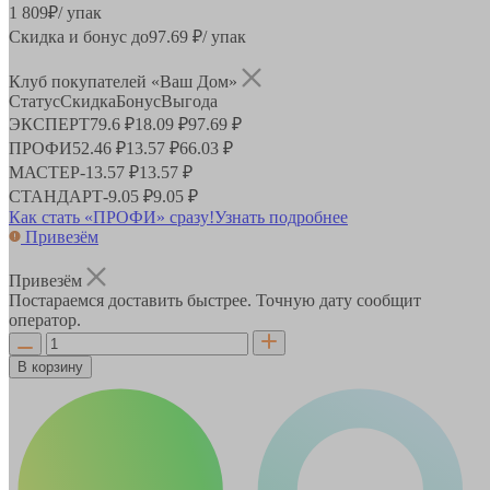
1 809
₽
/ упак
Скидка и бонус до
97.69
₽/ упак
Клуб покупателей «Ваш Дом»
Статус
Скидка
Бонус
Выгода
ЭКСПЕРТ
79.6 ₽
18.09 ₽
97.69 ₽
ПРОФИ
52.46 ₽
13.57 ₽
66.03 ₽
МАСТЕР
-
13.57 ₽
13.57 ₽
СТАНДАРТ
-
9.05 ₽
9.05 ₽
Как стать «ПРОФИ» сразу!
Узнать подробнее
Привезём
Привезём
Постараемся доставить быстрее. Точную дату сообщит
оператор.
В корзину