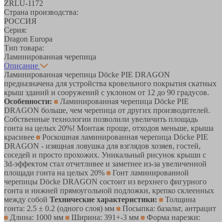
ZRLU-1172
Страна производства:
РОССИЯ
Серия:
Dragon Europa
Тип товара:
Ламинированная черепица
Описание
Ламинированная черепица Dӧcke PIE DRAGON
предназначена для устройства кровельного покрытия скатных
крыш зданий и сооружений с уклоном от 12 до 90 градусов.
Особенности:
Ламинированная черепица Dӧcke PIE
DRAGON больше, чем черепица от других производителей.
Собственные технологии позволили увеличить площадь
гонта на целых 20%! Монтаж проще, отходов меньше, крыша
красивее
Роскошная ламинированная черепица Dӧcke PIE
DRAGON - изящная ловушка для взглядов хозяев, гостей,
соседей и просто прохожих. Уникальный рисунок крыши с
3d-эффектом стал отчетливее и заметнее из-за увеличенной
площади гонта на целых 20%
Гонт ламинированной
черепицы Döcke DRAGON состоит из верхнего фигурного
гонта и нижней прямоугольной подложки, крепко склеенных
между собой
Технические характеристики:
Толщина
гонта: 2.5 ± 0.2 (одного слоя) мм
Посыпка: базальт, антрацит
Длина: 1000 мм
Ширина: 391+-3 мм
Форма нарезки: