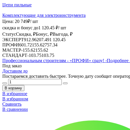
Цепи пильные
Комплектующие для электроинструмента
Цена:
20 749
₽
/ шт
скидка и бонус до
1 120.45
₽/ шт
Статус
Скидка, ₽
Бонус, ₽
Выгода, ₽
ЭКСПЕРТ
912.96
207.49
1 120.45
ПРОФИ
601.72
155.62
757.34
МАСТЕР
-
155.62
155.62
СТАНДАРТ
-
103.75
103.75
Профессиональным строителям -
«ПРОФИ»
сразу!
›
Подробнее 
Под заказ
Доставим до
Постараемся доставить быстрее. Точную дату сообщит оператор
В корзину
В избранное
В избранном
Сравнить
В сравнении