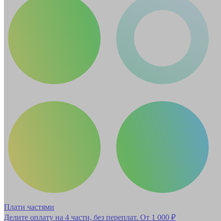
Плати частями
Делите оплату на 4 части, без переплат.
От 1 000 ₽