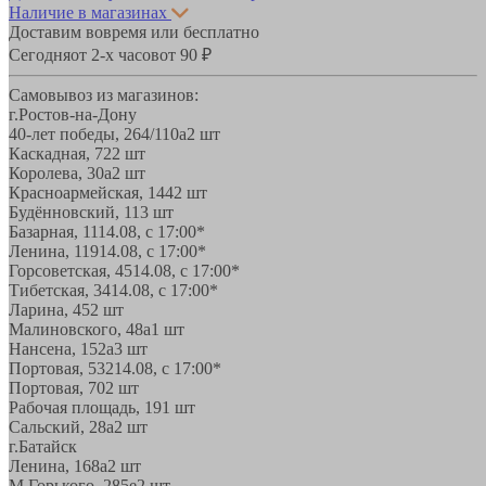
Наличие в магазинах
Доставим вовремя или бесплатно
Сегодня
от 2-х часов
от 90 ₽
Самовывоз из магазинов:
г.Ростов-на-Дону
40-лет победы, 264/110а
2 шт
Каскадная, 72
2 шт
Королева, 30а
2 шт
Красноармейская, 144
2 шт
Будённовский, 11
3 шт
Базарная, 11
14.08, с 17:00*
Ленина, 119
14.08, с 17:00*
Горсоветская, 45
14.08, с 17:00*
Тибетская, 34
14.08, с 17:00*
Ларина, 45
2 шт
Малиновского, 48а
1 шт
Нансена, 152а
3 шт
Портовая, 532
14.08, с 17:00*
Портовая, 70
2 шт
Рабочая площадь, 19
1 шт
Сальский, 28a
2 шт
г.Батайск
Ленина, 168а
2 шт
М.Горького, 285е
2 шт