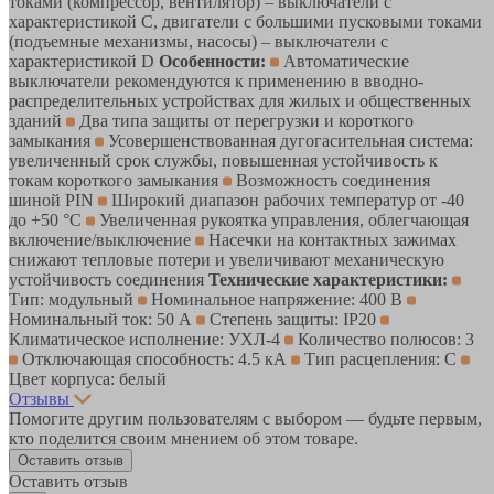
токами (компрессор, вентилятор) – выключатели с
характеристикой C, двигатели с большими пусковыми токами
(подъемные механизмы, насосы) – выключатели с
характеристикой D
Особенности:
Автоматические
выключатели рекомендуются к применению в вводно-
распределительных устройствах для жилых и общественных
зданий
Два типа защиты от перегрузки и короткого
замыкания
Усовершенствованная дугогасительная система:
увеличенный срок службы, повышенная устойчивость к
токам короткого замыкания
Возможность соединения
шиной PIN
Широкий диапазон рабочих температур от -40
до +50 °С
Увеличенная рукоятка управления, облегчающая
включение/выключение
Насечки на контактных зажимах
снижают тепловые потери и увеличивают механическую
устойчивость соединения
Технические характеристики:
Тип: модульный
Номинальное напряжение: 400 В
Номинальный ток: 50 А
Степень защиты: IP20
Климатическое исполнение: УХЛ-4
Количество полюсов: 3
Отключающая способность: 4.5 кА
Тип расцепления: C
Цвет корпуса: белый
Отзывы
Помогите другим пользователям с выбором — будьте первым,
кто поделится своим мнением об этом товаре.
Оставить отзыв
Оставить отзыв