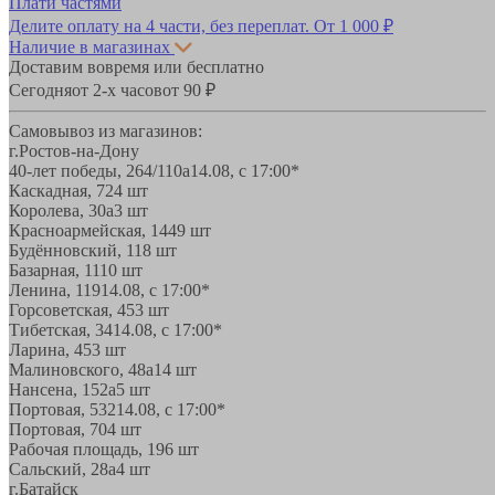
Плати частями
Делите оплату на 4 части, без переплат.
От 1 000 ₽
Наличие в магазинах
Доставим вовремя или бесплатно
Сегодня
от 2-х часов
от 90 ₽
Самовывоз из магазинов:
г.Ростов-на-Дону
40-лет победы, 264/110а
14.08, с 17:00*
Каскадная, 72
4 шт
Королева, 30а
3 шт
Красноармейская, 144
9 шт
Будённовский, 11
8 шт
Базарная, 11
10 шт
Ленина, 119
14.08, с 17:00*
Горсоветская, 45
3 шт
Тибетская, 34
14.08, с 17:00*
Ларина, 45
3 шт
Малиновского, 48а
14 шт
Нансена, 152а
5 шт
Портовая, 532
14.08, с 17:00*
Портовая, 70
4 шт
Рабочая площадь, 19
6 шт
Сальский, 28a
4 шт
г.Батайск