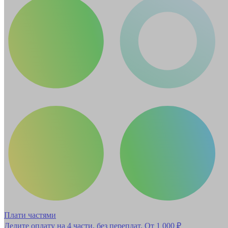
Плати частями
Делите оплату на 4 части, без переплат.
От 1 000 ₽