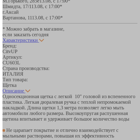
М.Горького, 285е
13.08, с 17:00*
Шмидта, 17/1
13.08, с 17:00*
г.Аксай
Вартанова, 11
13.08, с 17:00*
* Можно забрать в магазине,
если заказать сегодня
Характеристики
Бренд:
CitvUP
Артикул:
CU603L
Страна производства:
ИТАЛИЯ
Тип товара:
Щетка
Описание
Односекционная щетка с легкой 10" головой из вспененного
пластика. Легкая дюралевая ручка с теплой непромокаемой
накладкой. Длина щетки 1,3 метра позволяет легко мыть
автомобили любого размера. Высокоупругая распушенная
щетина впитывает и удерживает большое количество воды
Не царапает покрытие и отлично взаимодействует с
мыльными растворами, повышая их эффективность