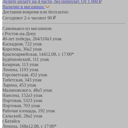
Делите оплату на 4 части, без переплат.
От 1 000 ₽
Наличие в магазинах
Доставим вовремя или бесплатно
Сегодня
от 2-х часов
от 90 ₽
Самовывоз из магазинов:
г.Ростов-на-Дону
40-лет победы, 264/110а
3 упак
Каскадная, 72
2 упак
Королева, 30а
2 упак
Красноармейская, 144
12.08, с 17:00*
Будённовский, 11
1 упак
Базарная, 11
3 упак
Ленина, 119
3 упак
Горсоветская, 45
2 упак
Тибетская, 34
3 упак
Ларина, 45
3 упак
Малиновского, 48а
5 упак
Нансена, 152а
3 упак
Портовая, 532
3 упак
Портовая, 70
3 упак
Рабочая площадь, 19
2 упак
Сальский, 28a
2 упак
г.Батайск
Ленина, 168а
12.08, с 17:00*