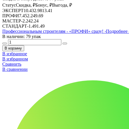
Статус
Скидка, ₽
Бонус, ₽
Выгода, ₽
ЭКСПЕРТ
10.43
2.98
13.41
ПРОФИ
7.45
2.24
9.69
МАСТЕР
-
2.24
2.24
СТАНДАРТ
-
1.49
1.49
Профессиональным строителям -
«ПРОФИ»
сразу!
›
Подробнее 
В наличии: 79 упак
В корзину
В избранное
В избранном
Сравнить
В сравнении