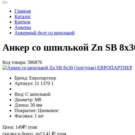
Главная
Каталог
Крепеж
Анкеры
Анкерный болт со шпилькой
Анкер со шпилькой Zn SB 8
Код товара:
586876
Бренд:
Европартнер
Артикул:
11 1370 1
Вид:
С шпилькой
Диаметр:
М8
Длина:
30 мм
Покрытие:
Цинковое
Фасовка:
1 шт
Цена:
149
₽
/ упак
скидка и бонус до
13.41
₽/ упак