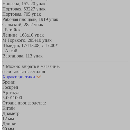
Нансена, 152а
20 упак
Портовая, 532
27 упак
Портовая, 70
5 упак
Рабочая площадь, 19
19 упак
Сальский, 28a
2 упак
г.Батайск
Ленина, 168а
10 упак
М.Горького, 285е
10 упак
Шмидта, 17/1
13.08, с 17:00*
г.Аксай
Вартанова, 11
3 упак
* Можно забрать в магазине,
если заказать сегодня
Характеристики
Бренд:
Госкреп
Артикул:
5-0011000
Страна производства:
Китай
Диаметр:
12 мм
Длина:
99 мм