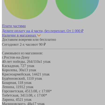
Плати частями
Делите оплату на 4 части, без переплат.
От 1 000 ₽
Наличие в магазинах
Доставим вовремя или бесплатно
Сегодня
от 2-х часов
от 90 ₽
Самовывоз из магазинов:
г.Ростов-на-Дону
40-лет победы, 264/110а
1 упак
Каскадная, 72
7 упак
Королева, 30а
13 упак
Красноармейская, 144
21 упак
Будённовский, 11
10 упак
Базарная, 11
8 упак
Ленина, 119
12 упак
Горсоветская, 45
13.08, с 17:00*
Тибетская, 34
13.08, с 17:00*
Ларина, 45
21 упак
Малиновского, 48а
17 упак