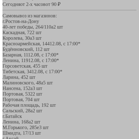
Сегодня
от 2-х часов
от 90 ₽
Самовывоз из магазинов:
г.Ростов-на-Дону
40-лет победы, 264/110а
2 шт
Каскадная, 72
2 шт
Королева, 30а
3 шт
Красноармейская, 144
12.08, с 17:00*
Будённовский, 11
2 шт
Базарная, 11
12.08, с 17:00*
Ленина, 119
12.08, с 17:00*
Горсоветская, 45
5 шт
Тибетская, 34
12.08, с 17:00*
Ларина, 45
2 шт
Малиновского, 48а
5 шт
Нансена, 152а
3 шт
Портовая, 532
2 шт
Портовая, 70
4 шт
Рабочая площадь, 19
2 шт
Сальский, 28a
2 шт
г.Батайск
Ленина, 168а
2 шт
М.Горького, 285е
3 шт
Шмидта, 17/1
3 шт
г.Аксай