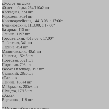
г.Ростов-на-Дону
40-лет победы, 264/110а
2 шт
Каскадная, 72
4 шт
Королева, 30а
4 шт
Красноармейская, 144
13.08, с 17:00*
Будённовский, 11
13.08, с 17:00*
Базарная, 11
5 шт
Ленина, 119
7 шт
Горсоветская, 45
13.08, с 17:00*
Тибетская, 34
1 шт
Ларина, 45
4 шт
Малиновского, 48а
1 шт
Нансена, 152а
5 шт
Портовая, 532
1 шт
Портовая, 70
8 шт
Рабочая площадь, 19
3 шт
Сальский, 28a
6 шт
г.Батайск
Ленина, 168а
4 шт
М.Горького, 285е
3 шт
Шмидта, 17/1
5 шт
г.Аксай
Вартанова, 11
9 шт
* Можно забрать в магазине,